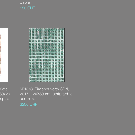
papier.
150 CHF
3cts
N°1313, Timbres verts SDN,
30x20
2017, 120X80 cm, sérigraphie
apier.
sur toile.
2200 CHF