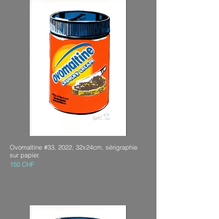
Ovomaltine #33, 2022, 32x24cm, sérigraphie
sur papier.
150 CHF