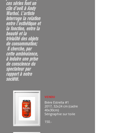
ces séries font un
clin d'oeil à Andy
Warhol.
L'artiste
interroge la relation
entre l'esthétique et
la fonction, entre la
beauté et la
trivialité des objets
de consommation;
il cherche, par
cette ambivalence,
à induire une prise
de conscience du
spectateur par
rapport à notre
société.
VENDU
Bière Estrella #1
2017, 32x24 cm (cadre
40x30cm)
Sérigraphie sur toile
150.-