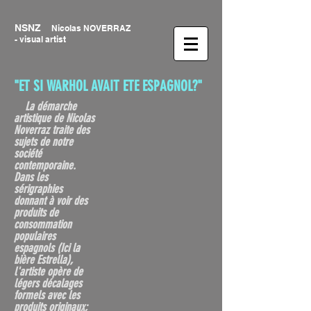
NSNZ
Nicolas NOVERRAZ
- visual artist
"ET SI WARHOL AVAIT ETE ESPAGNOL?"
La démarche
artistique de Nicolas
Noverraz traite des
sujets de notre
société
contemporaine.
Dans les
sérigraphies
donnant à voir des
produits de
consommation
populaires
espagnols (Ici la
bière Estrella),
l'artiste opère de
légers décalages
formels avec les
produits originaux;